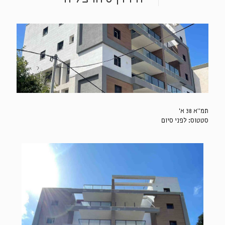
תמ"א 38 א'
סטטוס: לפני סיום